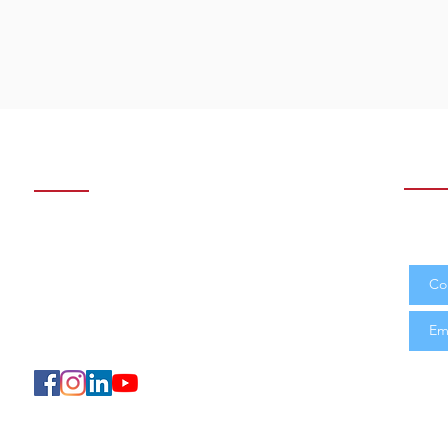
Contact us
Subs
Join 
Sétif: Cité Makam Echahid
and n
Tel: 036 62 61 63 - 036 76 30 76
Alger : Villa N°D04 Garidi 01, Kouba
Tel: 02042 97 37
E-mail:
soft@ceci-dz.com