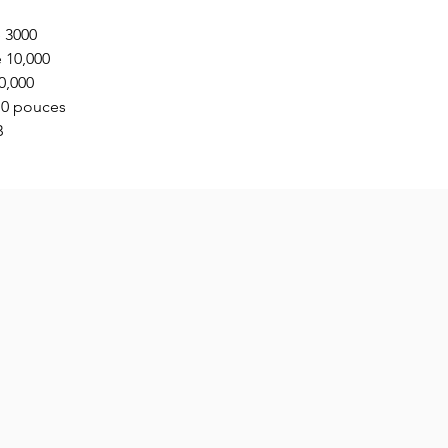
e 3000
é 10,000
0,000
3,0 pouces
B