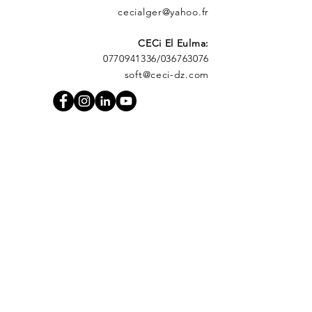
cecialger@yahoo.fr
CECi El Eulma:
0770941336
/036763076
soft@ceci-dz.com