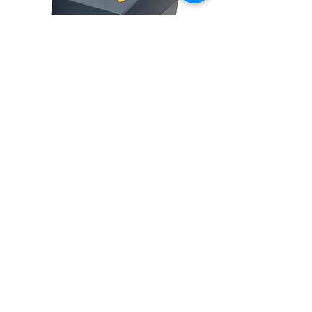
Xprinter XP-427B-Bluetooth
السعر
تحميل المزيد
شركتنا
العلامات التجارية
منتجات