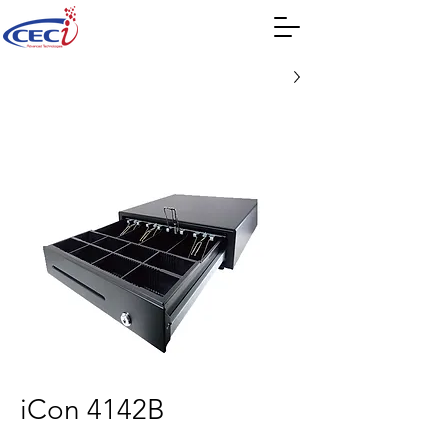
iCon 4142B