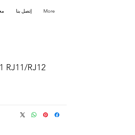
More
إتصل بنا
مع
1 RJ11/RJ12