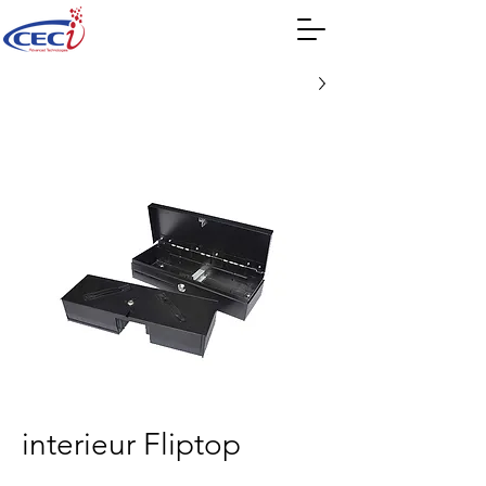
interieur Fliptop