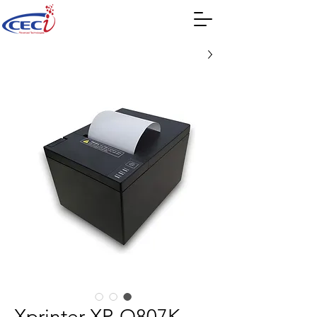
Xprinter XP-Q807K