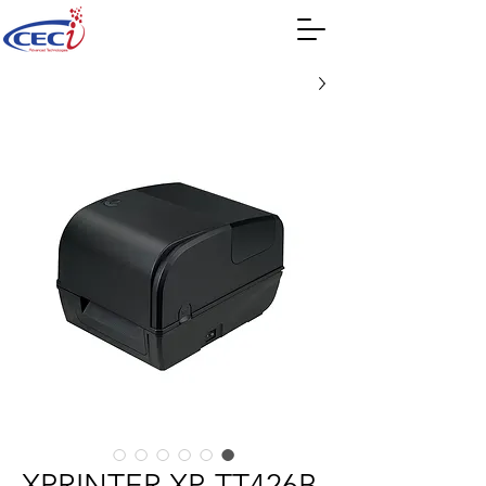
XPRINTER XP-TT426B