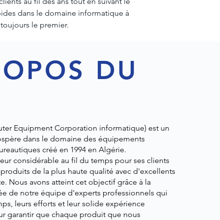
ients au fil des ans tout en suivant le
ides dans le domaine informatique à
toujours le premier.
ROPOS DU
I
ter Equipment Corporation informatique)
est un
ospère
dans le domaine des équipements
ureautiques créé
en 1994 en Algérie.
leur considérable au fil du temps pour ses clients
produits de la plus haute qualité avec d'excellents
e. Nous avons atteint cet objectif grâce à la
e de notre équipe d'experts professionnels qui
ps, leurs efforts et leur solide expérience
r garantir que chaque produit que nous