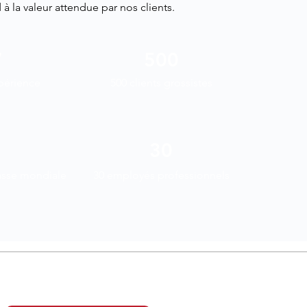
 la valeur attendue par nos clients.
7
500
périence
500 clients grossistes
30
asse mondiale
30 employés professionnels