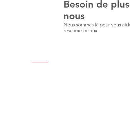
Besoin de plus
nous
Nous sommes là pour vous aider
réseaux sociaux.
Notre Société
Marques
Produits
À propos
Contactez-nous
Nos Magazins
Télécharger