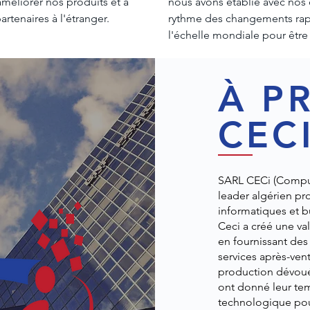
 améliorer nos produits et à
nous avons établie avec nos cl
artenaires à l'étranger.
rythme des changements rap
l'échelle mondiale pour être 
À P
CEC
SARL CEC
i
(Compu
leader
algérien pr
informatiques et b
Ceci
a créé une va
en fournissant des 
services après-vent
production dévoué
ont donné leur tem
technologique pou