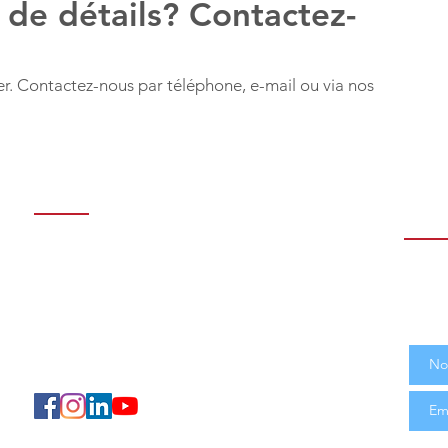
 de détails? Contactez-
. Contactez-nous par téléphone, e-mail ou via nos
Contactez-nous
Abo
clie
Sétif: Cité Makam Echahid
Rejoi
Tél: 036 62 61 63 - 036 76 30 76
des o
Alger: Villa N ° D04 Garidi 01, Kouba
produ
Tél: 023 70 78 21
email:
soft@ceci-dz.com