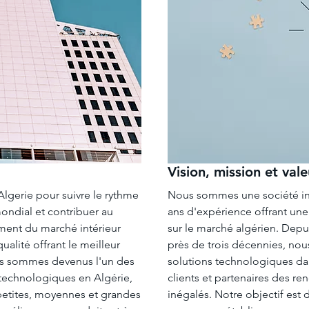
Vision, mission et vale
Algerie
pour suivre le rythme
Nous sommes une société in
ndial et contribuer au
ans d'expérience offrant une
ment du marché intérieur
sur le
marché
algérien
. Depui
ualité offrant le meilleur
près de trois décennies, no
ous sommes devenus l'un des
solutions technologiques dan
 technologiques en Algérie,
clients et partenaires des re
 petites, moyennes et grandes
inégalés. Notre objectif est 