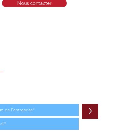
Nous contacter
nnez-vous à notre liste de
nts
gnez notre large liste de clients pour recevoir
ffres spéciales et des actualités sur nos
its.
>