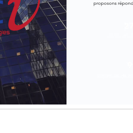
proposons répond à
2
27 ans d'ex
9
9 marques de cl