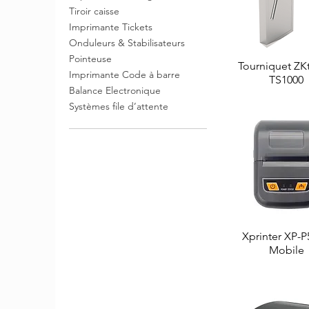
Tiroir caisse
Imprimante Tickets
Onduleurs & Stabilisateurs
Pointeuse
Tourniquet ZK
Aperçu rapi
Imprimante Code à barre
TS1000
Balance Electronique
Systèmes file d’attente
Xprinter XP-
Aperçu rapi
Mobile