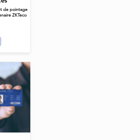
cès
et de pointage
enaire ZKTeco