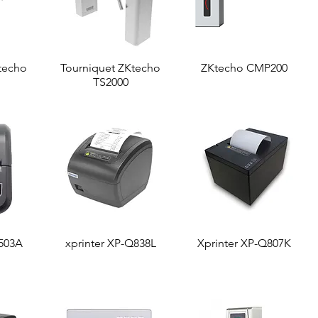
techo
de
Tourniquet ZKtecho
Aperçu rapide
ZKtecho CMP200
Aperçu rapide
TS2000
P503A
de
xprinter XP-Q838L
Aperçu rapide
Xprinter XP-Q807K
Aperçu rapide