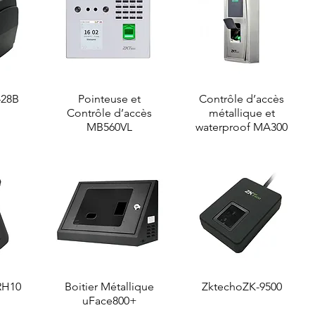
428B
de
Aperçu rapide
Pointeuse et
Contrôle d’accès
Aperçu rapide
Contrôle d’accès
métallique et
MB560VL
waterproof MA300
RH10
de
Boitier Métallique
Aperçu rapide
ZktechoZK-9500
Aperçu rapide
uFace800+