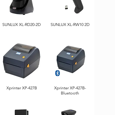
SUNLUX XL-RD20-2D
Aperçu rapide
SUNLUX XL-RW10 2D
Aperçu rapide
Xprinter XP-427B
Aperçu rapide
Xprinter XP-427B-
Aperçu rapide
Bluetooth