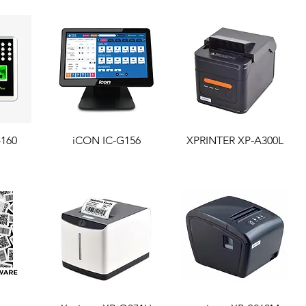
-160
de
iCON IC-G156
Aperçu rapide
XPRINTER XP-A300L
Aperçu rapide