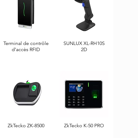
Terminal de contrôle
Aperçu rapide
SUNLUX XL-RH10S
Aperçu rapide
d’accès RFID
2D
ZkTecko ZK-8500
Aperçu rapide
ZkTecko K-50 PRO
Aperçu rapide