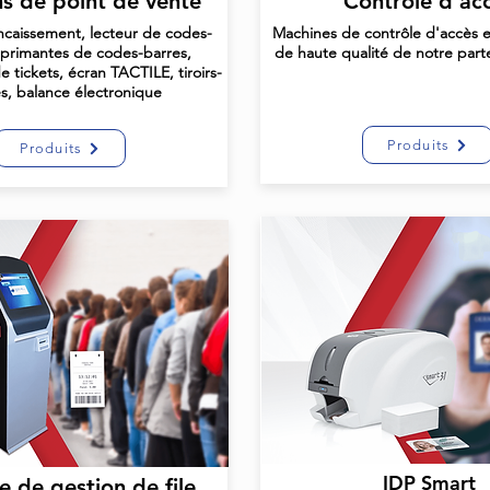
ns de point de vente
Contrôle d'ac
caissement, lecteur de codes-
Machines de contrôle d'accès 
mprimantes de codes-barres,
de haute qualité de notre part
 tickets, écran TACTILE, tiroirs-
es, balance électronique
Produits
Produits
IDP Smart
 de gestion de file