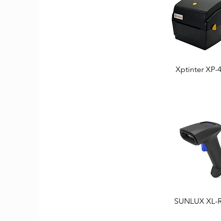
Xptinter XP-
Aperçu rapi
SUNLUX XL-
Aperçu rapi