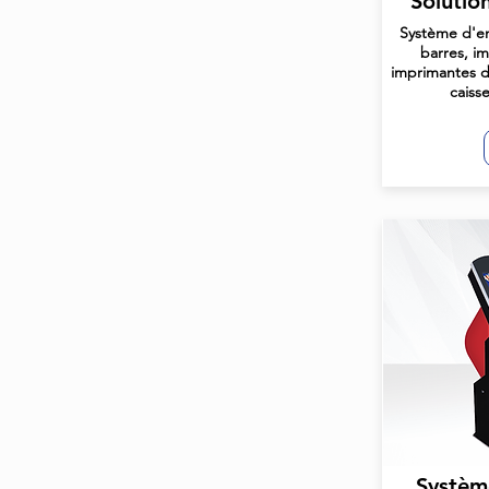
Solutio
Système d'en
barres, i
imprimantes de
caiss
Système