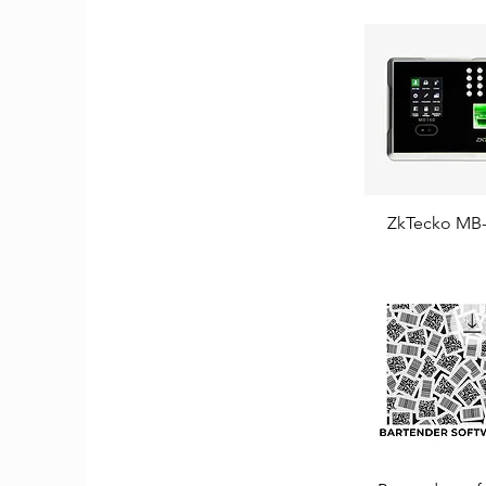
ZkTecko MB
Aperçu rapi