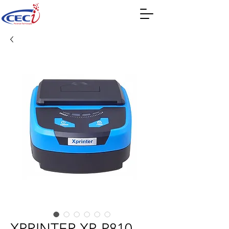
XPRINTER XP-P810