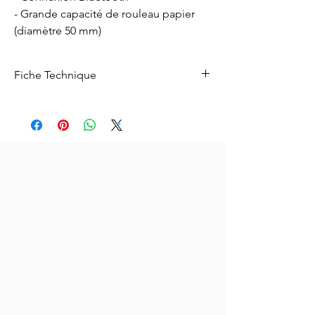
- Grande capacité de rouleau papier
(diamètre 50 mm)
Fiche Technique
Pour télécharger la fiche technique de
XPrinter XP-P810,
cliquez ici.