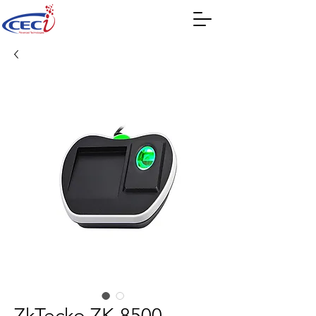
ZkTecko ZK-8500