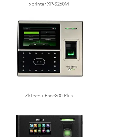
xprinter XP-S260M
ZkTeco uFace800-Plus